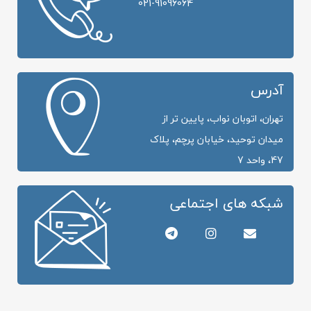
021-91096064
آدرس
تهران، اتوبان نواب، پایین تر از
میدان توحید، خیابان پرچم، پلاک
47، واحد 7
شبکه های اجتماعی