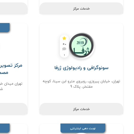
خدمات مرکز
4.0
1
مرکز تصویرب
سونوگرافی و رادیولوژی ژرفا
مصطف
تهران، خیابان پیروزی، روبروی مترو ابن سینا، کوچه
تهران میدان خر
مفتخر، پلاک 9
شه
خدمات مرکز
نوبت دهی اینترنتی