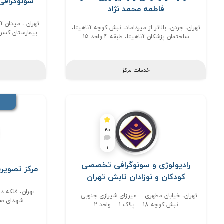
سونوگرافی 
فاطمه محمد نژاد
تهران ، میدان آ
تهران، جردن، بالاتر از میرداماد، نبش کوچه آناهیتا،
بیمارستان کسری، پلاک23، طبق
ساختمان پزشکان آناهیتا، طبقه 4 واحد 15
خدمات مرکز
4.0
1
رادیولوژی و سونوگرافی تخصصی
مرکز تصویرب
کودکان و نوزادان تابش تهران
تهران، فلکه دو
تهران، خیابان مطهری – میرزای شیرازی جنوبی –
شهدای صاد
نبش کوچه 18 – پلاک 1 – واحد 2