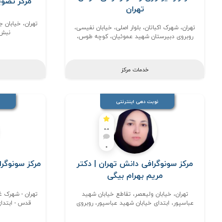
مرکز تصویربرد
تهران
تهران، خیابان جم
تهران، شهرک اکباتان، بلوار اصلی، خیابان نفیسی،
نبش 
روبروی دبیرستان شهید عموئیان، کوچه طوس،
رادیولوژی طوس
خدمات مرکز
نوبت دهی اینترنتی
0.0
0
مرکز سونوگرافی دانش تهران | دکتر
مرکز سونوگرا
مریم بهرام بیگی
تهران، خیابان ولیعصر، تقاطع خیابان شهید
تهران - شهرک غ
عباسپور، ابتدای خیابان شهید عباسپور، روبروی
قدس - ابتدای بلوا
درب اورژانس بیمارستان دی، ساختمان پزشکان
شماره 4، طبقه دوم، واحد11