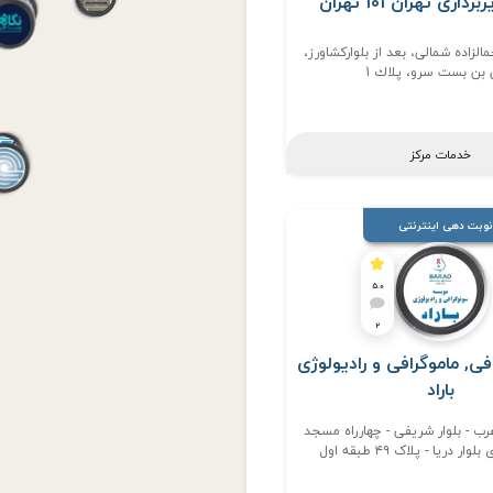
اری تهران 101 تهران
الزاده شمالی، بعد از بلوارکشاورز،
بن بست سرو، پلاك 1
خدمات مرکز
نوبت دهی اینترنتی
5.0
2
فی, ماموگرافی و رادیولوژی
باراد
رب - بلوار شریفی - چهارراه مسجد
ر دریا - پلاک ۴۹ طبقه اول