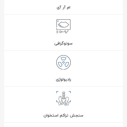
ام آر آی
سونوگرافی
رادیولوژی
سنجش تراکم استخوان