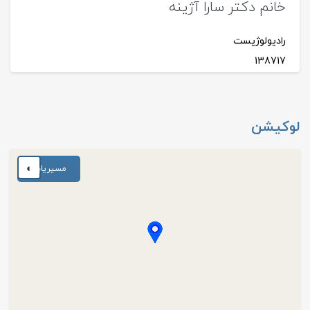
خانم دکتر سارا آژینه
رادیولوژیست
138717
لوکیشن
◐
مسیریابی