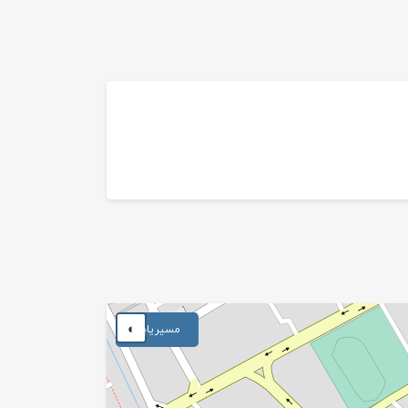
◐
مسیریابی