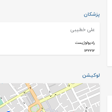
پزشکان
علی خطیبی
رادیولوژیست
132212
لوکیشن