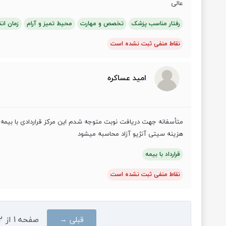
عالی
رفتار مناسب پزشک
تخصص و مهارت
محیط تمیز و آرام
زمان انت
نقاط منفی ثبت نشده است
امید عساکره
متأسفانه جهت دریافت نوبت متوجه شدم این مرکز قراردادی با بیمه ت
هزینه سیتی آنژیو آزاد محاسبه میشود
قرارداد با بیمه
نقاط منفی ثبت نشده است
صفحه
1
از
2
قبلی →