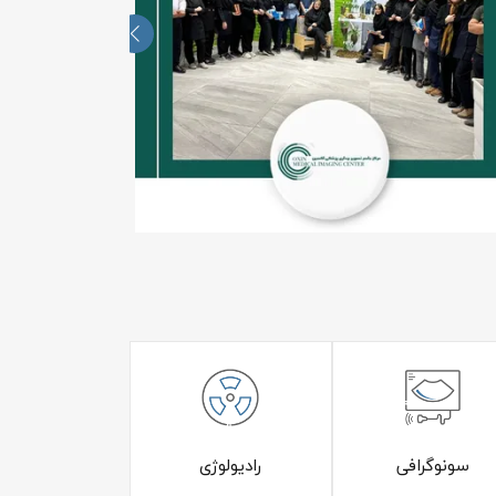
سونوگرافی
رادیولوژی