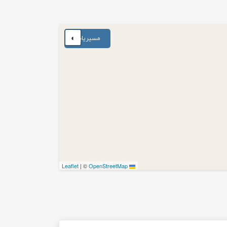
◐
مسیریابی
|
©
OpenStreetMap
Leaflet