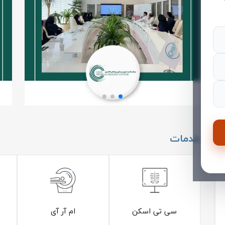
خدمات
سی تی اسکن
ام آر آی