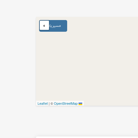
◐
مسیریابی
|
©
OpenStreetMap
Leaflet