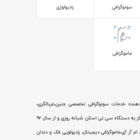
سونوگرافی
رادیولوژی
ماموگرافی
وزی تصویربرداری کوثر شهریار از سال 79 ارائه دهنده خدمات سونوگرافی تخصصی جنین،‌غربالگری،
آنومالی، بارداری، سونوگرافی های جنرال و از سال 86 با تجهیز مرکز به دستگاه سی تی اسکن شبانه روزی و از سال 92
 آر آی،‌ماموگرافی دیجیتال، رادیولويی فک و دندان